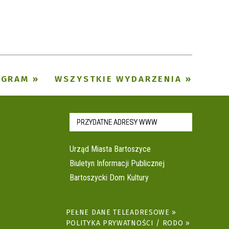
Trwające w
—
zakresie
Miejsce
OGRAM
WSZYSTKIE WYDARZENIA
Organizator
PRZYDATNE ADRESY WWW
Urząd Miasta Bartoszyce
Biuletyn Informacji Publicznej
Bartoszycki Dom Kultury
PEŁNE DANE TELEADRESOWE »
POLITYKA PRYWATNOŚCI / RODO »