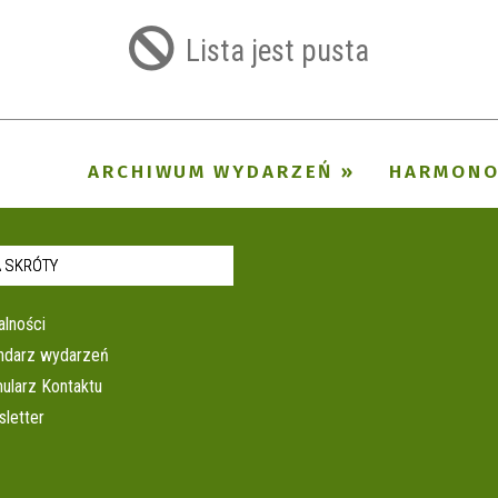
filtr
Lista jest pusta
ARCHIWUM WYDARZEŃ
HARMON
 SKRÓTY
alności
ndarz wydarzeń
ularz Kontaktu
letter