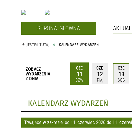
STRONA GŁÓWNA
AKTUAL
JESTEŚ TUTAJ
KALENDARZ WYDARZEŃ
SIŁOWNIA PRZY UL. SŁOWACKIEGO 2
HALA WIDOWISKOWO-SPORTOWA PRZY
UL. SŁOWACKIEGO
CZE
CZE
CZE
ZOBACZ
11
12
13
WYDARZENIA
CENTRUM AKTYWIZACJI SPORTOWO-
Z DNIA:
CZW
PIĄ
SOB
REKREACYJNEJ
LODOWISKO
KALENDARZ WYDARZEŃ
SAUNA PRZY UL. LIMANOWSKIEGO
BASEN MIEJSKI PRZY UL.
Trwające w zakresie:
od 11. czerwiec 2026 do 11. czer
LIMANOWSKIEGO