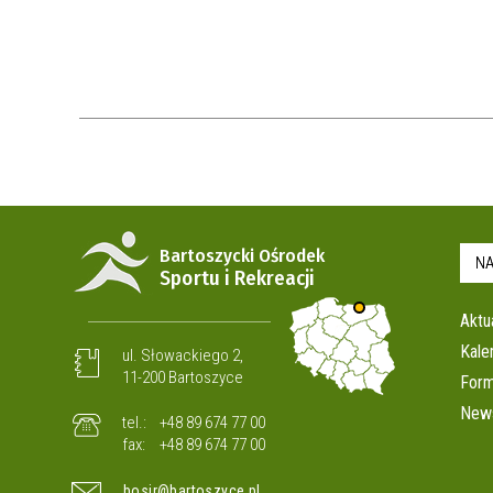
STADION MIEJSKI IM. KAZIMIERZA
GÓRSKIEGO
ORLIK 2012 PRZY UL. TRAUGUTTA
ORLIK 2012 PRZY UL.
NOWOWIEJSKIEGO
ORLIK 2012 PRZY UL. BEMA
Bartoszycki Ośrodek
NA
Sportu i Rekreacji
Aktu
Kale
ul. Słowackiego 2,
11-200 Bartoszyce
Form
News
tel.:
+48 89 674 77 00
fax:
+48 89 674 77 00
bosir@bartoszyce.pl