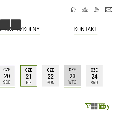
SPORT SZKOLNY
KONTAKT
CZE
CZE
CZE
CZE
CZE
20
23
21
22
24
SOB
WTO
NIE
PON
ŚRO
Filtry
Szukana fraza
Kategoria